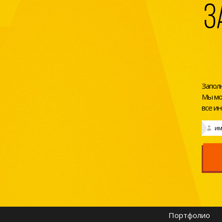
З
Запол
Мы мо
все и
Портфолио